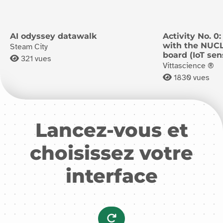
AI odyssey datawalk
Activity No. 0
with the NUC
Steam City
board (IoT sen
321
vues
Vittascience ®
1830
vues
Lancez-vous et
choisissez votre
interface