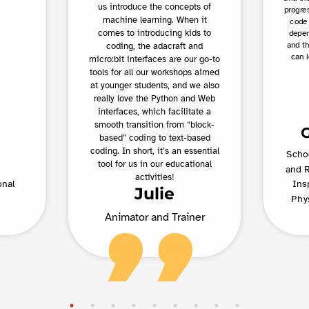
us introduce the concepts of
progres
machine learning. When it
code 
comes to introducing kids to
depend
and th
coding, the adacraft and
can l
micro:bit interfaces are our go-to
tools for all our workshops aimed
at younger students, and we also
really love the Python and Web
interfaces, which facilitate a
smooth transition from “block-
based” coding to text-based
coding. In short, it’s an essential
Schoo
tool for us in our educational
and R
activities!
onal
Ins
Julie
Phy
Animator and Trainer