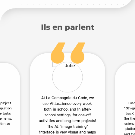
Ils en parlent
At La Compagnie du Code, we
 project
I us
use Vittascience every week,
mpletion
10th-g
both in school and in after-
e tasks,
track)
school settings, for one-off
eements,
(for th
activities and long-term projects!
ptimize
scienc
The AI “image training”
platfo
interface is very visual and helps
and the