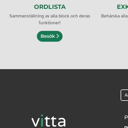
ORDLISTA
EXK
Sammanställning av alla block och deras
Behärska alla
funktioner!
Besök
P
P