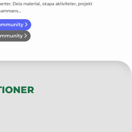
ter. Dela material, skapa aktiviteter, projekt
sammans...
community
community
TIONER