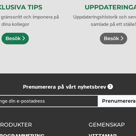
LUSIVA TIPS
UPPDATERING
 gränssnitt och imponera på
Uppdateringshistorik och ser
dina kollegor
samlade på ett ställe
Besök
Besök
Prenumerera på vårt nyhetsbrev
Prenumerera
RODUKTER
GEMENSKAP
ROGRAMMERING
VITTAMAP