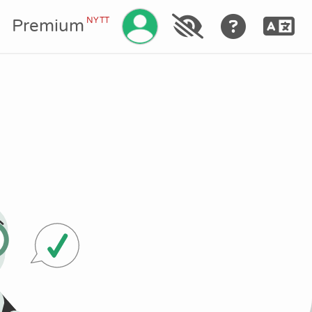
Hantera ditt konto
NYTT
a
Premium