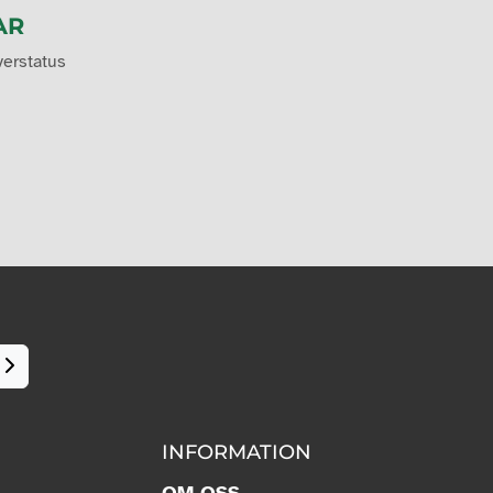
AR
verstatus
!
INFORMATION
OM OSS