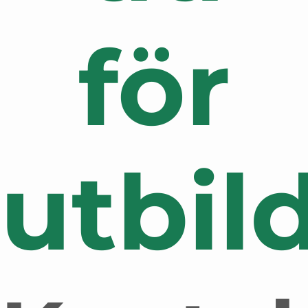
för
utbil