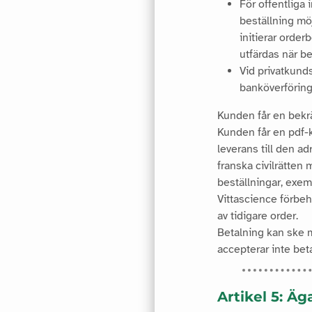
För offentliga 
beställning mö
initierar orde
utfärdas när be
Vid privatkund
banköverföring 
Kunden får en bekrä
Kunden får en pdf-k
leverans till den ad
franska civilrätten 
beställningar, exemp
Vittascience förbehå
av tidigare order.
Betalning kan ske me
accepterar inte be
Artikel 5: Ä