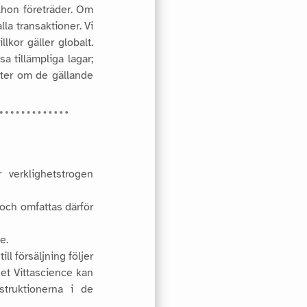
\\hon företräder. Om
lla transaktioner.
Vi
lkor gäller globalt.
a tillämpliga lagar;
eter om de gällande
 verklighetstrogen
 och omfattas därför
e.
l försäljning följer
et Vittascience kan
struktionerna i de