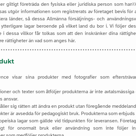
ller giltigt företräda den fysiska eller juridiska person som han
sas utgör informationen som registrerats av företaget bevis för a
flera länder, så dessa Allmänna försäljnings- och användningsvil
ytterligare lagar beroende på vilket land du bor i. Vi följer dess
i dessa villkor får tolkas som att den inskränker dina rättigh
rre rättigheter än vad som anges här.
odukt
ience visar sina produkter med fotografier som eftersträvar
rationer och texter som åtföljer produkterna är inte avtalsmässiga
s ansvar.
åller sig rätten att ändra en produkt utan föregående meddeland
kter är avsedda för pedagogiskt bruk. Produkterna som erbjuds til
opeiska lagar som gällde vid tidpunkten för leveransen.
Företag
igt för onormalt bruk eller användning som inte följer in
ner som medföljer produkterna.