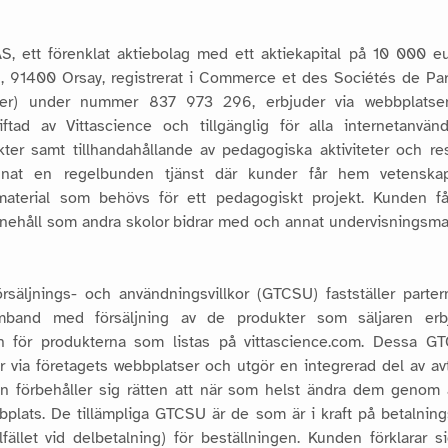
 ett förenklat aktiebolag med ett aktiekapital på 10 000 e
, 91400 Orsay, registrerat i Commerce et des Sociétés de Par
er) under nummer 837 973 296, erbjuder via webbplatsen 
ftad av Vittascience och tillgänglig för alla internetanvänd
kter samt tillhandahållande av pedagogiska aktiviteter och re
nnat en regelbunden tjänst där kunder får hem vetenskapl
material som behövs för ett pedagogiskt projekt. Kunden får
innehåll som andra skolor bidrar med och annat undervisningsmate
säljnings- och användningsvillkor (GTCSU) fastställer parter
amband med försäljning av de produkter som säljaren erbj
ren för produkterna som listas på vittascience.com. Dessa GT
ar via företagets webbplatser och utgör en integrerad del av av
ren förbehåller sig rätten att när som helst ändra dem genom 
bplats. De tillämpliga GTCSU är de som är i kraft på betalning
llfället vid delbetalning) för beställningen. Kunden förklarar 