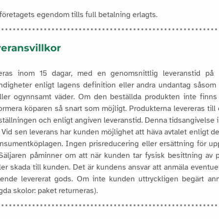
företagets egendom tills full betalning erlagts.
veransvillkor
teras inom 15 dagar, med en genomsnittlig leveranstid på
digheter enligt lagens definition eller andra undantag såsom sl
ler ogynnsamt väder.
Om den beställda produkten inte finns 
formera köparen så snart som möjligt.
Produkterna levereras til
tällningen och enligt angiven leveranstid. Denna tidsangivelse i
 Vid sen leverans har kunden möjlighet att häva avtalet enligt de
konsumentköplagen. Ingen prisreducering eller ersättning för 
. Säljaren påminner om att när kunden tar fysisk besittning av
eller skada till kunden. Det är kundens ansvar att anmäla eventuel
ående levererat gods.
Om inte kunden uttryckligen begärt anna
gda skolor: paket returneras).