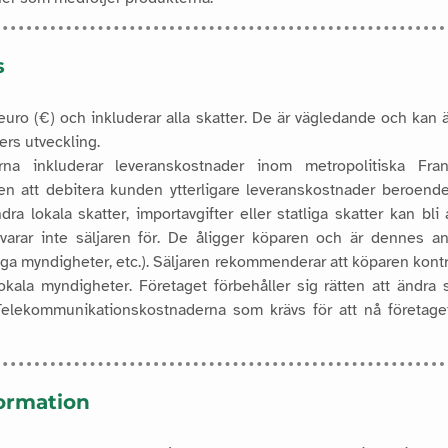
s
 euro (€) och inkluderar alla skatter. De är vägledande och ka
rs utveckling.
na inkluderar leveranskostnader inom metropolitiska Frank
tten att debitera kunden ytterligare leveranskostnader beroend
ndra lokala skatter, importavgifter eller statliga skatter kan bli a
varar inte säljaren för. De åligger köparen och är dennes ans
riga myndigheter, etc.). Säljaren rekommenderar att köparen kontr
kala myndigheter. Företaget förbehåller sig rätten att ändra 
 Telekommunikationskostnaderna som krävs för att nå företage
formation