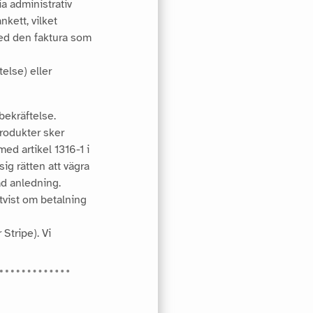
a administrativ
kett, vilket
med den faktura som
else) eller
bekräftelse.
produkter sker
med artikel 1316-1 i
sig rätten att vägra
gad anledning.
 tvist om betalning
Stripe). Vi