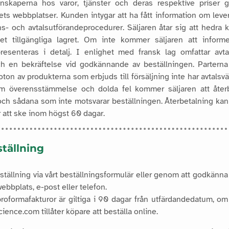
skaperna hos varor, tjänster och deras respektive priser gö
ets webbplatser. Kunden intygar att ha fått information om lev
ns- och avtalsutförandeprocedurer. Säljaren åtar sig att hedra
t tillgängliga lagret. Om inte kommer säljaren att infor
presenteras i detalj. I enlighet med fransk lag omfattar avt
h en bekräftelse vid godkännande av beställningen. Parterna
 foton av produkterna som erbjuds till försäljning inte har avtals
 överensstämmelse och dolda fel kommer säljaren att återbe
och sådana som inte motsvarar beställningen. Återbetalning kan
att ske inom högst 60 dagar.
ställning
tällning via vårt beställningsformulär eller genom att godkänna e
ebbplats, e-post eller telefon.
 proformafakturor är giltiga i 90 dagar från utfärdandedatum, o
ience.com tillåter köpare att beställa online.