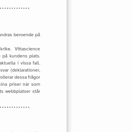
n ändras beroende på
rike. Vittascience
e på kundens plats.
ktuella i vissa fall.
var (deklarationer,
ollerar dessa frågor
sina priser när som
ts webbplatser står