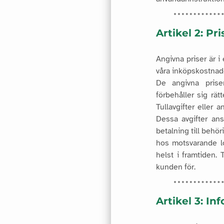
Artikel 2: Pri
Angivna priser är i
våra inköpskostnade
De angivna priser
förbehåller sig rä
Tullavgifter eller a
Dessa avgifter ans
betalning till behö
hos motsvarande lo
helst i framtiden.
kunden för.
Artikel 3: In