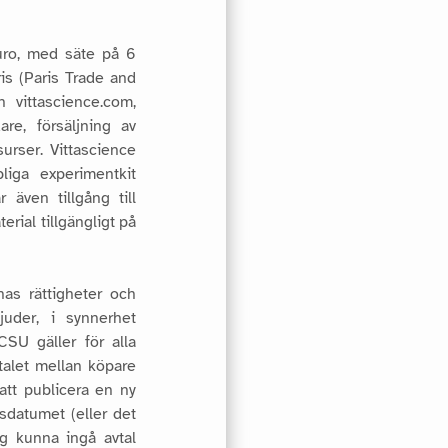
uro, med säte på 6
is (Paris Trade and
vittascience.com,
are, försäljning av
surser.
Vittascience
iga experimentkit
 även tillgång till
rial tillgängligt på
nas rättigheter och
uder, i synnerhet
CSU gäller för alla
talet mellan köpare
att publicera en ny
sdatumet (eller det
sig kunna ingå avtal