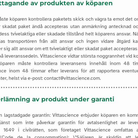
ottagande av produkten av köparen
ste köparen kontrollera paketets skick och vägra ta emot det o
ller skadat paket ändå accepteras utan anmärkning antecknad 
dess tvivelaktiga eller skadade tillstånd helt köparens ansvar. N
as transportören från allt ansvar och ingen vidare åtgärd k
 sig allt ansvar om ett tvivelaktigt eller skadat paket acceptera
på leveranssedeln.
Vittascience vidtar största noggrannhet vid k
öparen måste kontrollera leveransens innehåll inom 48 ti
ence inom 48 timmar efter leverans för att rapportera eventuel
r, helst via e-post: contact@vittascience.com.
terlämning av produkt under garanti
 lagstadgade garantin:
Vittascience erbjuder köparen en komm
jänst som inte påverkar garantin för avtalsenlighet av lever
ill 1649 i civilrätten, som företaget Vittascience omfattas
 (Code de la consommation):
\"Säljaren är skyldig att 