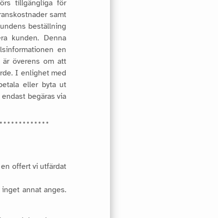
rs tillgängliga för
eranskostnader samt
 kundens beställning
mera kunden. Denna
alsinformationen en
 är överens om att
värde. I enlighet med
tala eller byta ut
 endast begäras via
n offert vi utfärdat
m inget annat anges.