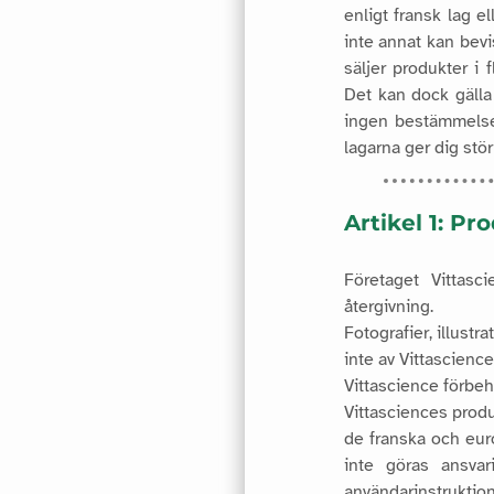
enligt fransk lag e
inte annat kan bevi
säljer produkter i 
Det kan dock gälla 
ingen bestämmelse 
lagarna ger dig stö
Artikel 1: Pr
Företaget Vittasc
återgivning.
Fotografier, illust
inte av Vittascience
Vittascience förbeh
Vittasciences produ
de franska och eur
inte göras ansvar
användarinstruktio