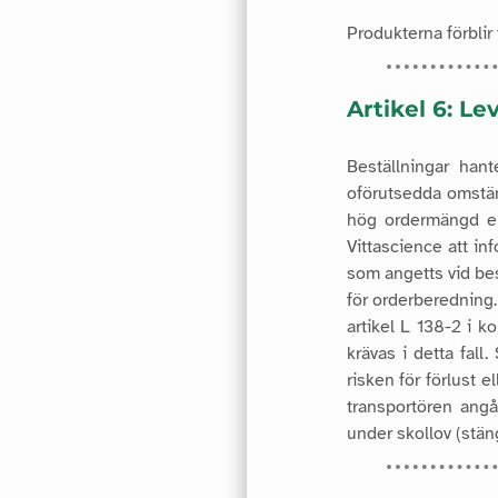
Produkterna förblir 
Artikel 6: Le
Beställningar han
oförutsedda omstän
hög ordermängd el
Vittascience att in
som angetts vid bes
för orderberedning.
artikel L 138-2 i 
krävas i detta fall
risken för förlust 
transportören ang
under skollov (stän