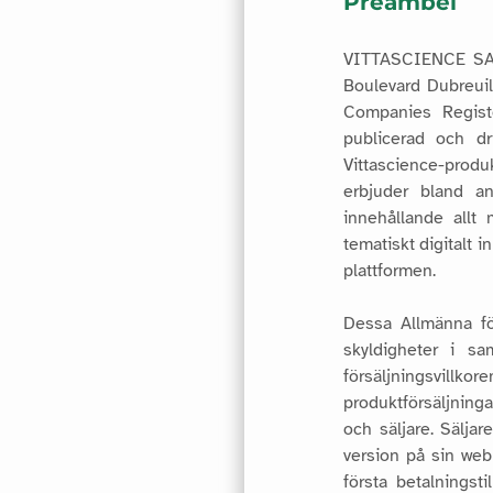
Preambel
VITTASCIENCE SAS,
Boulevard Dubreuil
Companies Regist
publicerad och dri
Vittascience-produ
erbjuder bland a
innehållande allt 
tematiskt digitalt 
plattformen.
Dessa Allmänna för
skyldigheter i s
försäljningsvillko
produktförsäljning
och säljare. Sälja
version på sin web
första betalningsti