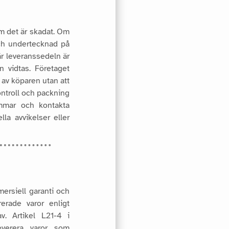
m det är skadat. Om
och undertecknad på
är leveranssedeln är
an vidtas.
Företaget
s av köparen utan att
ontroll och packning
mmar och kontakta
la avvikelser eller
ersiell garanti och
erade varor enligt
 av.
Artikel L21-4 i
leverera varor som