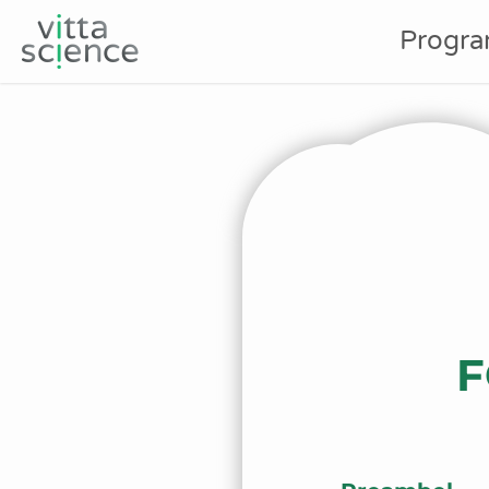
Progr
F