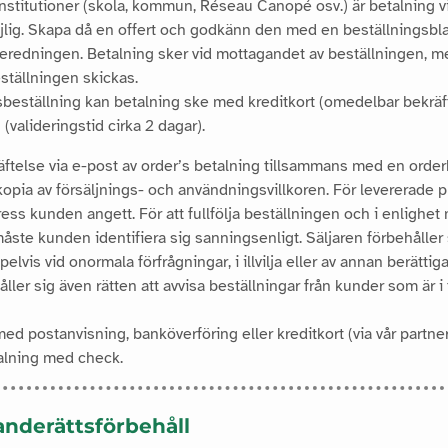
institutioner (skola, kommun, Réseau Canopé osv.) är betalning vi
jlig. Skapa då en offert och godkänn den med en beställningsblan
rberedningen. Betalning sker vid mottagandet av beställningen, 
ställningen skickas.
sbeställning kan betalning ske med kreditkort (omedelbar bekräft
(valideringstid cirka 2 dagar).
ftelse via e-post av order’s betalning tillsammans med en order
opia av försäljnings- och användningsvillkoren. För levererade 
ress kunden angett. För att fullfölja beställningen och i enlighet 
måste kunden identifiera sig sanningsenligt. Säljaren förbehåller 
elvis vid onormala förfrågningar, i illvilja eller av annan berätti
ller sig även rätten att avvisa beställningar från kunder som är i
d postanvisning, banköverföring eller kreditkort (via vår partner 
talning med check.
ganderättsförbehåll