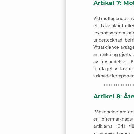
Artikel 7: M
Vid mottagandet må
ett tvivelaktigt e
leveranssedeln, är 
undertecknad befri
Vittascience avsäger
anmärkning gjorts 
av försändelser.
K
företaget Vittasci
saknade komponente
Artikel 8: Å
Påminnelse om den
en eftermarknadst
artiklarna 1641 t
konsumentkoden