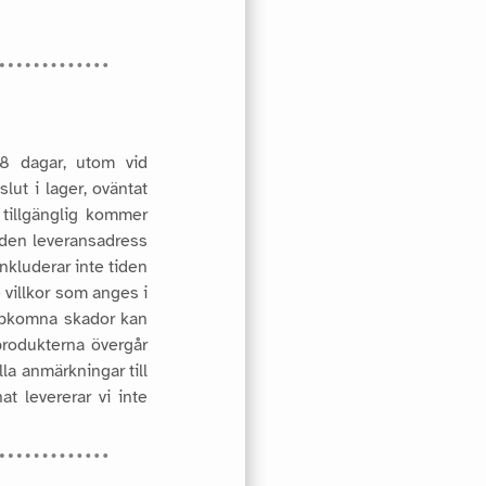
 8 dagar, utom vid
ut i lager, oväntat
tillgänglig kommer
l den leveransadress
nkluderar inte tiden
 villkor som anges i
uppkomna skador kan
 produkterna övergår
la anmärkningar till
t levererar vi inte