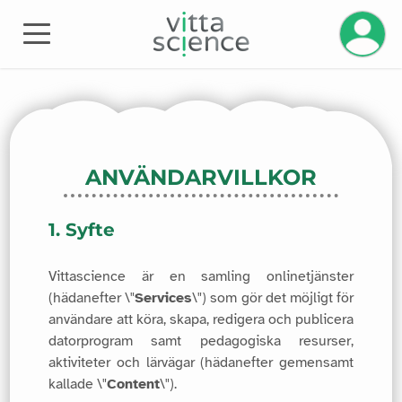
Hantera 
ANVÄNDARVILLKOR
1. Syfte
Vittascience är en samling onlinetjänster
(hädanefter \"
Services
\") som gör det möjligt för
användare att köra, skapa, redigera och publicera
datorprogram samt pedagogiska resurser,
aktiviteter och lärvägar (hädanefter gemensamt
kallade \"
Content
\").