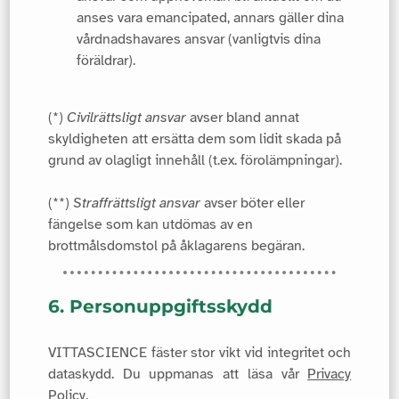
anses vara emancipated, annars gäller dina
vårdnadshavares ansvar (vanligtvis dina
föräldrar).
(*)
Civilrättsligt ansvar
avser bland annat
skyldigheten att ersätta dem som lidit skada på
grund av olagligt innehåll (t.ex. förolämpningar).
(**)
Straffrättsligt ansvar
avser böter eller
fängelse som kan utdömas av en
brottmålsdomstol på åklagarens begäran.
6. Personuppgiftsskydd
VITTASCIENCE fäster stor vikt vid integritet och
dataskydd. Du uppmanas att läsa vår
Privacy
Policy
.