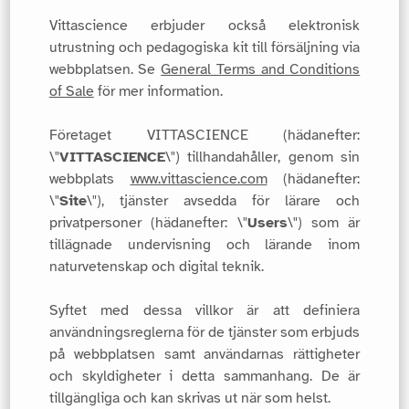
Vittascience erbjuder också elektronisk
utrustning och pedagogiska kit till försäljning via
webbplatsen. Se
General Terms and Conditions
of Sale
för mer information.
Företaget VITTASCIENCE (hädanefter:
\"
VITTASCIENCE
\") tillhandahåller, genom sin
webbplats
www.vittascience.com
(hädanefter:
\"
Site
\"), tjänster avsedda för lärare och
privatpersoner (hädanefter: \"
Users
\") som är
tillägnade undervisning och lärande inom
naturvetenskap och digital teknik.
Syftet med dessa villkor är att definiera
användningsreglerna för de tjänster som erbjuds
på webbplatsen samt användarnas rättigheter
och skyldigheter i detta sammanhang. De är
tillgängliga och kan skrivas ut när som helst.