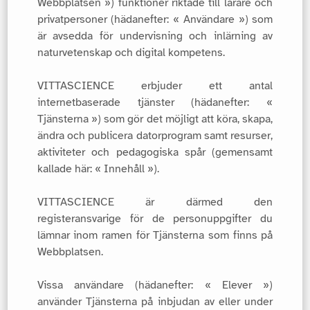
Webbplatsen ») funktioner riktade till lärare och
privatpersoner (hädanefter: « Användare ») som
är avsedda för undervisning och inlärning av
naturvetenskap och digital kompetens.
VITTASCIENCE erbjuder ett antal
internetbaserade tjänster (hädanefter: «
Tjänsterna ») som gör det möjligt att köra, skapa,
ändra och publicera datorprogram samt resurser,
aktiviteter och pedagogiska spår (gemensamt
kallade här: « Innehåll »).
VITTASCIENCE är därmed den
registeransvarige för de personuppgifter du
lämnar inom ramen för Tjänsterna som finns på
Webbplatsen.
Vissa användare (hädanefter: « Elever »)
använder Tjänsterna på inbjudan av eller under