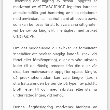
Insamling och lagring av dessa uppgifter är
motiverad av VITTASCIENCE legitima intresse
att säkerställa god hantering av sina relationer
med användare i allmänhet samt att bevara bevis
som kan behövas för att försvara sina rättigheter
vid behov på lång sikt, i enlighet med artikel
6.1.f) i GDPR.
Om det meddelande du skickar via formuläret
innehåller ett bevisat olagligt innehåll (t.ex. vid
förtal eller förolämpning), eller om våra utbyten
leder till en rättslig process från din eller vår
sida, kan motsvarande uppgifter sparas längre,
då preskriptionstiden kan vara längre (t.ex. i
straffrättsärenden beroende på typen av påstått
brott), eller till och med avbrytas eller stanna
under rättegången, vid behov.
Denna långtidslagring motiveras återigen av