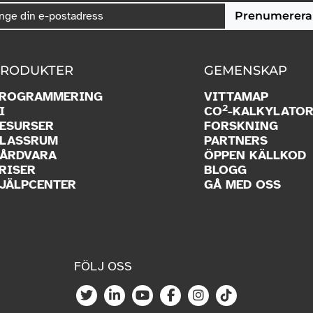
Prenumerera
RODUKTER
GEMENSKAP
ROGRAMMERING
VITTAMAP
2
I
CO
-KALKYLATO
ESURSER
FORSKNING
LASSRUM
PARTNERS
ÅRDVARA
ÖPPEN KÄLLKOD
RISER
BLOGG
JÄLPCENTER
GÅ MED OSS
FÖLJ OSS