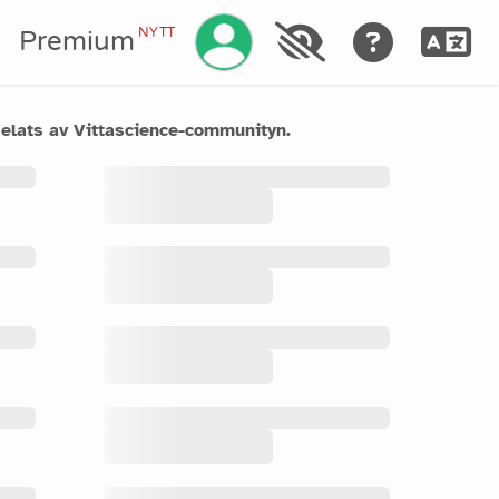
Hantera ditt konto
NYTT
a
Premium
elats av Vittascience-communityn.