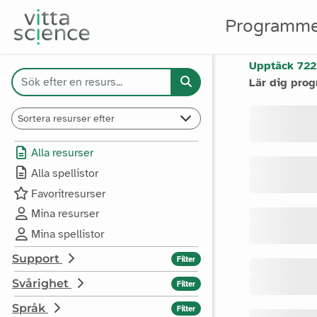
Programme
RESURSER
Upptäck 722
Lär dig pro
Alla resurser
Alla spellistor
Favoritresurser
Mina resurser
Mina spellistor
Support
Filter
Svårighet
Filter
Språk
Filter