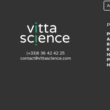
P
P
A
R
K
(+33)6 36 42 42 25
H
contact@vittascience.com
P
H