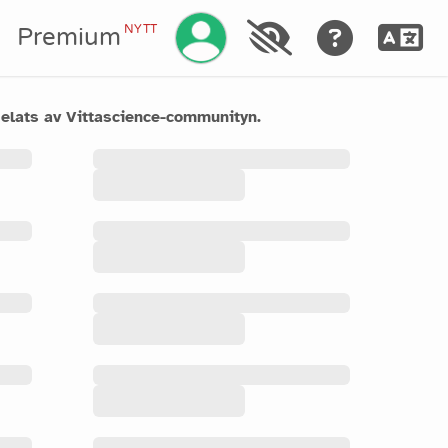
Hantera ditt konto
NYTT
a
Premium
elats av Vittascience-communityn.