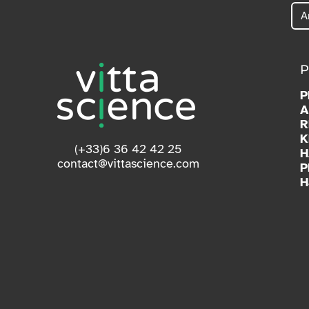
P
P
A
R
K
(+33)6 36 42 42 25
H
contact@vittascience.com
P
H