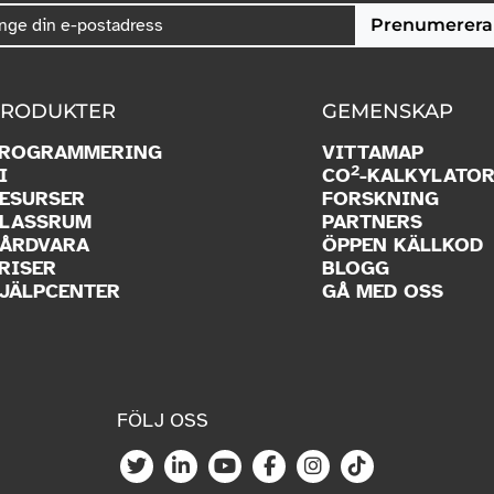
Prenumerera
RODUKTER
GEMENSKAP
ROGRAMMERING
VITTAMAP
2
I
CO
-KALKYLATO
ESURSER
FORSKNING
LASSRUM
PARTNERS
ÅRDVARA
ÖPPEN KÄLLKOD
RISER
BLOGG
JÄLPCENTER
GÅ MED OSS
FÖLJ OSS