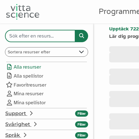
Programme
RESURSER
Upptäck 722
Lär dig pro
Alla resurser
Alla spellistor
Favoritresurser
Mina resurser
Mina spellistor
Support
Filter
Svårighet
Filter
Språk
Filter